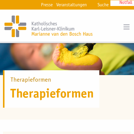
Notfall
Presse
Veranstaltungen
Suche
Therapieformen
Therapieformen