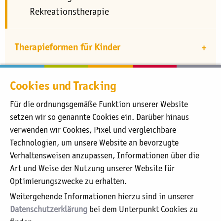
Rekreationstherapie
Therapieformen für Kinder
Therapieformen für Mutter und Kind
Cookies und Tracking
Für die ordnungsgemäße Funktion unserer Website
setzen wir so genannte Cookies ein. Darüber hinaus
verwenden wir Cookies, Pixel und vergleichbare
Technologien, um unsere Website an bevorzugte
Sie befinden sich hier:
Vorsorge & Therapie
Verhaltensweisen anzupassen, Informationen über die
Marianne van den Bosch Haus
aktuell:
Therapieformen
Art und Weise der Nutzung unserer Website für
Optimierungszwecke zu erhalten.
Unser Leitbild
Weitergehende Informationen hierzu sind in unserer
Organigramm
Datenschutzerklärung
bei dem Unterpunkt Cookies zu
Aufsichtsrat / Kuratorium