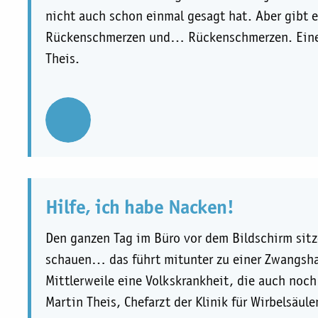
nicht auch schon einmal gesagt hat. Aber gibt 
Rückenschmerzen und… Rückenschmerzen. Einen 
Theis.
00:00
00:00
Hilfe, ich habe Nacken!
Den ganzen Tag im Büro vor dem Bildschirm sit
schauen… das führt mitunter zu einer Zwangsha
Mittlerweile eine Volkskrankheit, die auch noc
Martin Theis, Chefarzt der Klinik für Wirbelsäule