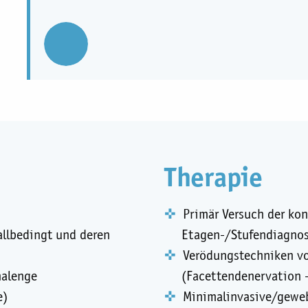
00:00
00:00
Therapie
Primär Versuch der kon
allbedingt und deren
Etagen-/Stufendiagnos
Verödungstechniken vo
nalenge
(Facettendenervation 
e)
Minimalinvasive/gewe