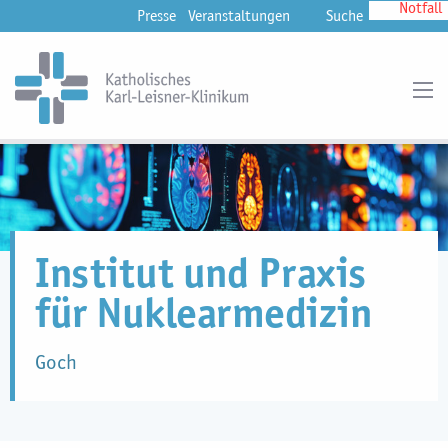
Notfall
Presse
Veranstaltungen
Suche
Institut und Praxis
für Nuklearmedizin
Goch