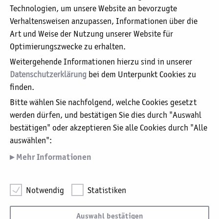
Sie befinden sich hier:
Technologien, um unsere Website an bevorzugte
Katholisches Karl-Leisner-Klinikum
Verhaltensweisen anzupassen, Informationen über die
aktuell:
Institut und Praxis für Nuklearmedizin
Art und Weise der Nutzung unserer Website für
Optimierungszwecke zu erhalten.
Unser Leitbild
Weitergehende Informationen hierzu sind in unserer
Organigramm
Datenschutzerklärung
bei dem Unterpunkt Cookies zu
Aufsichtsrat / Kuratorium
finden.
Geschäftsführung / Verwaltung
Bitte wählen Sie nachfolgend, welche Cookies gesetzt
Beauftrager für Medizinproduktesicherheit
werden dürfen, und bestätigen Sie dies durch "Auswahl
Datenschutzerklärung
bestätigen" oder akzeptieren Sie alle Cookies durch "Alle
Grundsatzerklärung nach §6 Abs. 2
auswählen":
Lieferkettensorgfaltspflichtengesetz (LkSG)
Mehr Informationen
Krankenhauszukunftsgesetz: EU-Förderung für
Digitalisierungsprojekte
Notwendig
Notwendig
Statistiken
Hierbei handelt es sich um Cookies, die für die
Katholische Karl-Leisner-Trägergesellschaft mbH ·
Grundfunktionen unserer Website notwendig sind,
Albersallee 5-7 · 47533 Kleve ·
Auswahl bestätigen
weshalb auf diese nicht verzichtet werden kann.