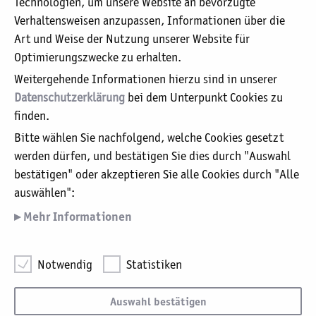
Technologien, um unsere Website an bevorzugte
Sie befinden sich hier:
Alten- und Pflegehilfe
Verhaltensweisen anzupassen, Informationen über die
aktuell:
St. Marien
Art und Weise der Nutzung unserer Website für
Optimierungszwecke zu erhalten.
Unser Leitbild
Weitergehende Informationen hierzu sind in unserer
Organigramm
Datenschutzerklärung
bei dem Unterpunkt Cookies zu
Aufsichtsrat / Kuratorium
finden.
Geschäftsführung / Verwaltung
Bitte wählen Sie nachfolgend, welche Cookies gesetzt
Beauftrager für Medizinproduktesicherheit
werden dürfen, und bestätigen Sie dies durch "Auswahl
Datenschutzerklärung
bestätigen" oder akzeptieren Sie alle Cookies durch "Alle
Grundsatzerklärung nach §6 Abs. 2
auswählen":
Lieferkettensorgfaltspflichtengesetz (LkSG)
Mehr Informationen
Krankenhauszukunftsgesetz: EU-Förderung für
Digitalisierungsprojekte
Notwendig
Notwendig
Statistiken
Hierbei handelt es sich um Cookies, die für die
Katholische Karl-Leisner-Trägergesellschaft mbH ·
Grundfunktionen unserer Website notwendig sind,
Albersallee 5-7 · 47533 Kleve ·
Auswahl bestätigen
weshalb auf diese nicht verzichtet werden kann.
info@kkle.de
Impressum
Cookie-Einstellungen
Mail:
·
·