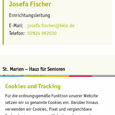
Josefa Fischer
Einrichtungsleitung
E-Mail:
josefa.fischer@kkle.de
Telefon:
02824 962030
St. Marien – Haus für Senioren
Griether Markt 30-34
47546 Kalkar
Cookies und Tracking
E-Mail
info.mag@kkle.de
Für die ordnungsgemäße Funktion unserer Website
Telefon
02824 962030
setzen wir so genannte Cookies ein. Darüber hinaus
verwenden wir Cookies, Pixel und vergleichbare