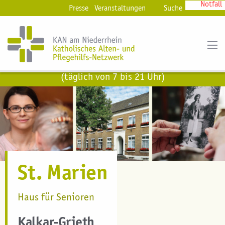
Notfall
Presse
Veranstaltungen
Suche
kostenfreie Hotline
0800 11 60 666
(täglich von 7 bis 21 Uhr)
St. Marien
Haus für Senioren
Kalkar-Grieth