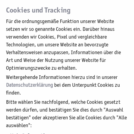
Aktuelle Stellenangebote
Cookies und Tracking
Alle offenen Stellen der Katholischen
Für die ordnungsgemäße Funktion unserer Website
Karl-Leisner-Trägergesellschaft auf einen
setzen wir so genannte Cookies ein. Darüber hinaus
Blick.
verwenden wir Cookies, Pixel und vergleichbare
Technologien, um unsere Website an bevorzugte
Verhaltensweisen anzupassen, Informationen über die
Art und Weise der Nutzung unserer Website für
Optimierungszwecke zu erhalten.
Unser Leitbild
Weitergehende Informationen hierzu sind in unserer
Organigramm
Datenschutzerklärung
bei dem Unterpunkt Cookies zu
Aufsichtsrat / Kuratorium
finden.
Geschäftsführung / Verwaltung
Bitte wählen Sie nachfolgend, welche Cookies gesetzt
Beauftrager für Medizinproduktesicherheit
werden dürfen, und bestätigen Sie dies durch "Auswahl
bestätigen" oder akzeptieren Sie alle Cookies durch "Alle
Datenschutzerklärung
auswählen":
Grundsatzerklärung nach §6 Abs. 2
Lieferkettensorgfaltspflichtengesetz (LkSG)