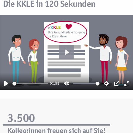
Die KKLE in 120 Sekunden
Play
01:58
Play
Mute
Settings
PIP
En
fu
3.500
Kolleg:innen freuen sich auf Sie!