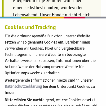
​Pflegebedürftige Senioren wünschen
einen selbstbestimmten, würdevollen
Lebensabend. Unser Handeln richtet sich
deshalb stets nach den individuellen
Cookies und Tracking
Bedürfnissen der Menschen, die unsere
Hilfe benötigen.
Für die ordnungsgemäße Funktion unserer Website
setzen wir so genannte Cookies ein. Darüber hinaus
verwenden wir Cookies, Pixel und vergleichbare
Technologien, um unsere Website an bevorzugte
Verhaltensweisen anzupassen, Informationen über die
Sie befinden sich hier:
aktuell:
Aktuelle Stellenangebote
Art und Weise der Nutzung unserer Website für
Optimierungszwecke zu erhalten.
Unser Leitbild
Weitergehende Informationen hierzu sind in unserer
Organigramm
Datenschutzerklärung
bei dem Unterpunkt Cookies zu
Aufsichtsrat / Kuratorium
finden.
Geschäftsführung / Verwaltung
Bitte wählen Sie nachfolgend, welche Cookies gesetzt
Beauftrager für Medizinproduktesicherheit