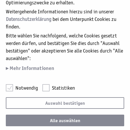
Optimierungszwecke zu erhalten.
Unser Leitbild
Weitergehende Informationen hierzu sind in unserer
Organigramm
Datenschutzerklärung
bei dem Unterpunkt Cookies zu
Aufsichtsrat / Kuratorium
finden.
Geschäftsführung / Verwaltung
Bitte wählen Sie nachfolgend, welche Cookies gesetzt
Beauftrager für Medizinproduktesicherheit
werden dürfen, und bestätigen Sie dies durch "Auswahl
Datenschutzerklärung
bestätigen" oder akzeptieren Sie alle Cookies durch "Alle
Grundsatzerklärung nach §6 Abs. 2
auswählen":
Lieferkettensorgfaltspflichtengesetz (LkSG)
Mehr Informationen
Krankenhauszukunftsgesetz: EU-Förderung für
Digitalisierungsprojekte
Notwendig
Notwendig
Statistiken
Hierbei handelt es sich um Cookies, die für die
Katholische Karl-Leisner-Trägergesellschaft mbH ·
Grundfunktionen unserer Website notwendig sind,
Albersallee 5-7 · 47533 Kleve ·
Auswahl bestätigen
weshalb auf diese nicht verzichtet werden kann.
info@kkle.de
Impressum
Cookie-Einstellungen
Mail:
·
·
Anbieter
Cookie-Name
Beschreibung
Ablau
Alle auswählen
CSRF Schutz
www.kkle.de
CRAFT_CSRF_TOKEN
Sessi
für Formulare