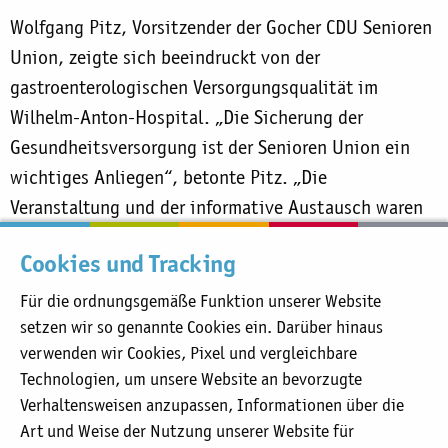
Wolfgang Pitz, Vorsitzender der Gocher CDU Senioren
Union, zeigte sich beeindruckt von der
gastroenterologischen Versorgungsqualität im
Wilhelm-Anton-Hospital. „Die Sicherung der
Gesundheitsversorgung ist der Senioren Union ein
wichtiges Anliegen“, betonte Pitz. „Die
Veranstaltung und der informative Austausch waren
eine Werbung für das Katholische Karl-Leisner-
Cookies und Tracking
Klinikum.“
Für die ordnungsgemäße Funktion unserer Website
setzen wir so genannte Cookies ein. Darüber hinaus
Sie befinden sich hier:
verwenden wir Cookies, Pixel und vergleichbare
Katholisches Karl-Leisner-Klinikum
Technologien, um unsere Website an bevorzugte
Wilhelm-Anton-Hospital
Verhaltensweisen anzupassen, Informationen über die
aktuell:
Von der Versorgungsqualität beeindruckt
Art und Weise der Nutzung unserer Website für