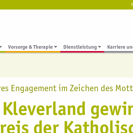
stenfreie Hotline
0800 11 60 666
(täglich von 7 bis 21 U
Vorsorge & Therapie
Dienstleistung
Karriere un
es Engagement im Zeichen des Mott
 Kleverland gewin
reis der Katholi