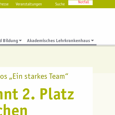
Notfall
Presse
Veranstaltungen
Suche
hr)
d Bildung
Akademisches Lehrkrankenhaus
os „Ein starkes Team“
nt 2. Platz
schen