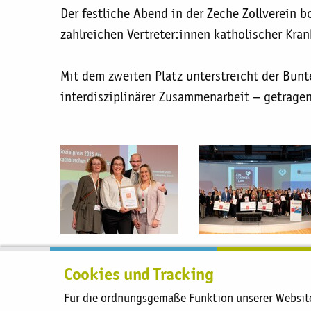
Der festliche Abend in der Zeche Zollverein 
zahlreichen Vertreter:innen katholischer Kra
Mit dem zweiten Platz unterstreicht der Bunt
interdisziplinärer Zusammenarbeit – getrage
Cookies und Tracking
Sie befinden sich hier:
Alten- und Pflegehilfe
Für die ordnungsgemäße Funktion unserer Website 