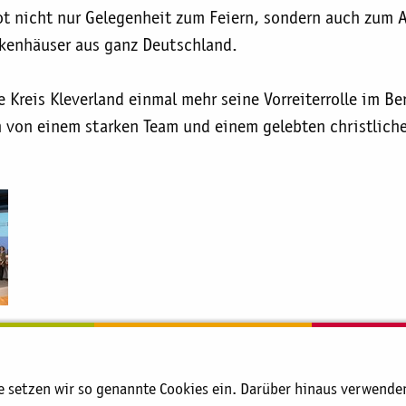
bot nicht nur Gelegenheit zum Feiern, sondern auch zum
nkenhäuser aus ganz Deutschland.
e Kreis Kleverland einmal mehr seine Vorreiterrolle im B
n von einem starken Team und einem gelebten christlich
Pflegezentrum
aktuell:
Bunter Kreis Kleverland gewinnt 2. Platz beim 
setzen wir so genannte Cookies ein. Darüber hinaus verwenden 