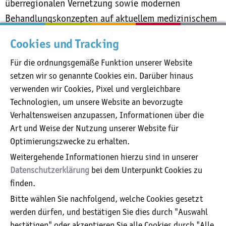
überregionalen Vernetzung sowie modernen
Behandlungskonzepten auf aktuellem medizinischem
Stand.
Cookies und Tracking
Für die ordnungsgemäße Funktion unserer Website
Sie befinden sich hier:
setzen wir so genannte Cookies ein. Darüber hinaus
Katholisches Karl-Leisner-Klinikum
verwenden wir Cookies, Pixel und vergleichbare
St.-Antonius-Hospital
Technologien, um unsere Website an bevorzugte
aktuell:
Neue Knie- und sportmedizinische Sprechstunde am St.-Antonius-
Verhaltensweisen anzupassen, Informationen über die
Hospital in Kleve
Art und Weise der Nutzung unserer Website für
Optimierungszwecke zu erhalten.
Unser Leitbild
Weitergehende Informationen hierzu sind in unserer
Organigramm
Datenschutzerklärung
bei dem Unterpunkt Cookies zu
Aufsichtsrat / Kuratorium
finden.
Geschäftsführung / Verwaltung
Bitte wählen Sie nachfolgend, welche Cookies gesetzt
Beauftrager für Medizinproduktesicherheit
werden dürfen, und bestätigen Sie dies durch "Auswahl
Datenschutzerklärung
bestätigen" oder akzeptieren Sie alle Cookies durch "Alle