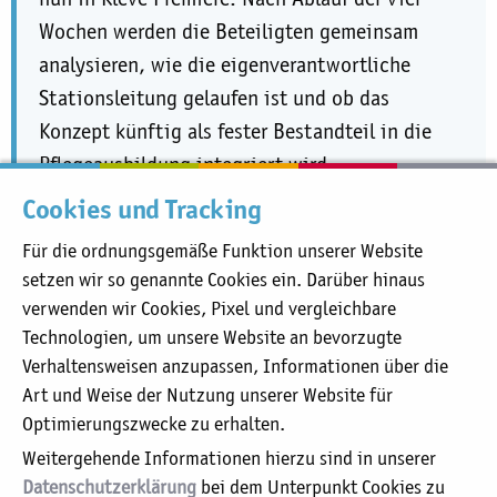
Wochen werden die Beteiligten gemeinsam
analysieren, wie die eigenverantwortliche
Stationsleitung gelaufen ist und ob das
Konzept künftig als fester Bestandteil in die
Pflegeausbildung integriert wird.
Cookies und Tracking
Für die ordnungsgemäße Funktion unserer Website
Sie befinden sich hier:
setzen wir so genannte Cookies ein. Darüber hinaus
Katholisches Karl-Leisner-Klinikum
verwenden wir Cookies, Pixel und vergleichbare
St.-Antonius-Hospital
Technologien, um unsere Website an bevorzugte
aktuell:
Vorhang auf für die Profis von morgen: Azubis übernehmen
Verhaltensweisen anzupassen, Informationen über die
Teilbereich der Kinderstation im St.-Antonius-Hospital
Art und Weise der Nutzung unserer Website für
Optimierungszwecke zu erhalten.
Unser Leitbild
Weitergehende Informationen hierzu sind in unserer
Organigramm
Datenschutzerklärung
bei dem Unterpunkt Cookies zu