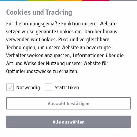
Beauftrager für Medizinproduktesicherheit
Cookies und Tracking
Datenschutzerklärung
Grundsatzerklärung nach §6 Abs. 2
Für die ordnungsgemäße Funktion unserer Website
Lieferkettensorgfaltspflichtengesetz (LkSG)
setzen wir so genannte Cookies ein. Darüber hinaus
Krankenhauszukunftsgesetz: EU-Förderung für
verwenden wir Cookies, Pixel und vergleichbare
Digitalisierungsprojekte
Technologien, um unsere Website an bevorzugte
Verhaltensweisen anzupassen, Informationen über die
Katholische Karl-Leisner-Trägergesellschaft mbH ·
Art und Weise der Nutzung unserer Website für
Albersallee 5-7 · 47533 Kleve ·
Optimierungszwecke zu erhalten.
info@kkle.de
Impressum
Cookie-Einstellungen
Mail:
·
·
Weitergehende Informationen hierzu sind in unserer
Notwendig
Statistiken
Datenschutzerklärung
bei dem Unterpunkt Cookies zu
finden.
Auswahl bestätigen
Bitte wählen Sie nachfolgend, welche Cookies gesetzt
werden dürfen, und bestätigen Sie dies durch "Auswahl
bestätigen" oder akzeptieren Sie alle Cookies durch "Alle
Alle auswählen
auswählen":