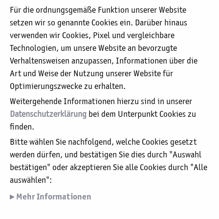
Dokumentes in ihrem Inhalt und ihrer Gültigkeit
Für die ordnungsgemäße Funktion unserer Website
davon unberührt.
setzen wir so genannte Cookies ein. Darüber hinaus
verwenden wir Cookies, Pixel und vergleichbare
Technologien, um unsere Website an bevorzugte
Verhaltensweisen anzupassen, Informationen über die
Sie befinden sich hier:
aktuell:
Impressum
Art und Weise der Nutzung unserer Website für
Optimierungszwecke zu erhalten.
Unser Leitbild
Weitergehende Informationen hierzu sind in unserer
Organigramm
Datenschutzerklärung
bei dem Unterpunkt Cookies zu
Aufsichtsrat / Kuratorium
finden.
Geschäftsführung / Verwaltung
Bitte wählen Sie nachfolgend, welche Cookies gesetzt
Beauftrager für Medizinproduktesicherheit
werden dürfen, und bestätigen Sie dies durch "Auswahl
Datenschutzerklärung
bestätigen" oder akzeptieren Sie alle Cookies durch "Alle
Grundsatzerklärung nach §6 Abs. 2
auswählen":
Lieferkettensorgfaltspflichtengesetz (LkSG)
Mehr Informationen
Krankenhauszukunftsgesetz: EU-Förderung für
Digitalisierungsprojekte